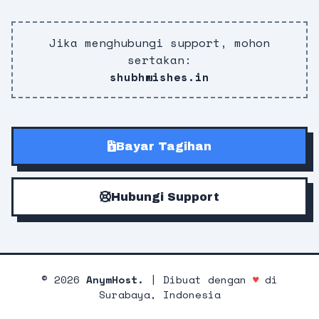
Jika menghubungi support, mohon
sertakan:
shubhwishes.in
Bayar Tagihan
Hubungi Support
©
2026
AnymHost.
| Dibuat dengan
♥
di
Surabaya, Indonesia