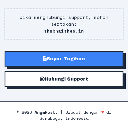
Jika menghubungi support, mohon
sertakan:
shubhwishes.in
Bayar Tagihan
Hubungi Support
©
2026
AnymHost.
| Dibuat dengan
♥
di
Surabaya, Indonesia